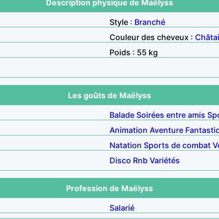
Description physique de Maëlyss
Style :
Branché
Couleur des cheveux :
Châta
Poids : 55 kg
Les goûts de Maëlyss
Balade
Soirées entre amis
Sp
Animation
Aventure
Fantasti
Natation
Sports de combat
V
Disco
Rnb
Variétés
Profession de Maëlyss
Salarié