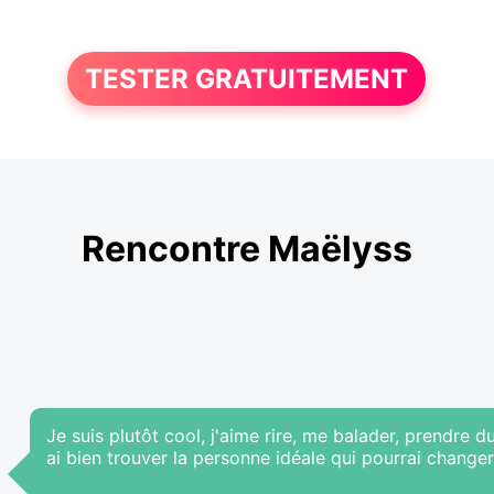
TESTER GRATUITEMENT
Rencontre Maëlyss
Je suis plutôt cool, j'aime rire, me balader, prendre 
ai bien trouver la personne idéale qui pourrai changer