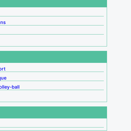
ins
ort
que
olley-ball