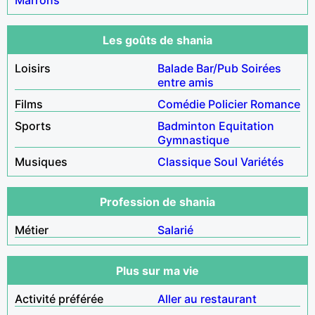
Les goûts de shania
Loisirs
Balade
Bar/Pub
Soirées
entre amis
Films
Comédie
Policier
Romance
Sports
Badminton
Equitation
Gymnastique
Musiques
Classique
Soul
Variétés
Profession de shania
Métier
Salarié
Plus sur ma vie
Activité préférée
Aller au restaurant