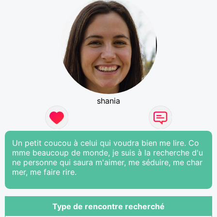
shania
Un petit coucou à celui qui voudra bien me lire. Co
mme beaucoup de monde, je suis à la recherche d'u
ne personne qui saura m'aimer, me séduire, me char
mer, me faire rire.
Type de rencontre recherché