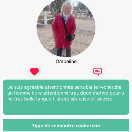
Ombeline
Je suis agréable attentionnée sensible je recherche
un homme libre attentionné tres doux motivé pour u
ne très belle longue histoire sérieuse et sincère
Type de rencontre recherché