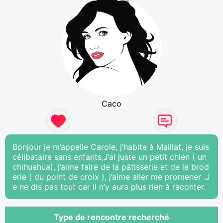
Caco
Bonjour je m’appelle Carole, j’habite à Maillat, je suis
célibataire sans enfants,J’ai juste un petit chien ( un
chihuahua), j’aime faire de la pâtisserie et de la brod
erie ( du point de croix ), j’aime aller me promener .J
e ne dis pas tout car il n’y aura plus rien à raconter.
Type de rencontre recherché