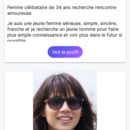
Femme célibataire de 34 ans recherche rencontre
amoureuse
Je suis une jeune femme sérieuse, simple, sincère,
franche et je recherche un jeune homme pour faire
plus ample connaissance et voir plus dans le futur si
possible.
Voir le profil