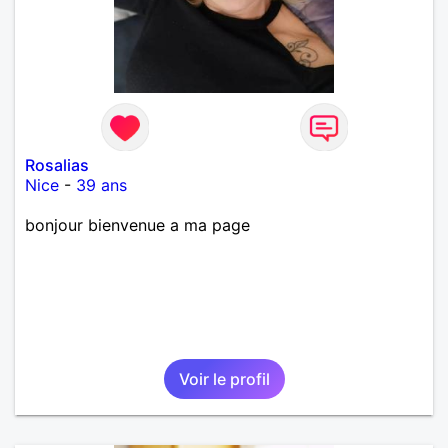
Rosalias
Nice
-
39 ans
bonjour bienvenue a ma page
Voir le profil