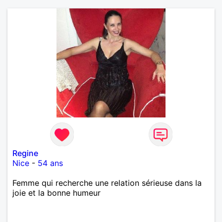
Regine
Nice
-
54 ans
Femme qui recherche une relation sérieuse dans la
joie et la bonne humeur