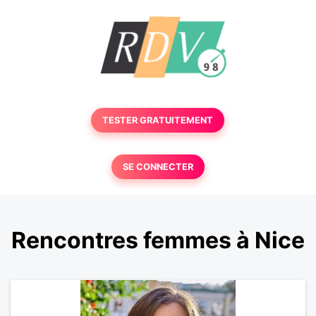
TESTER GRATUITEMENT
SE CONNECTER
Rencontres femmes à Nice