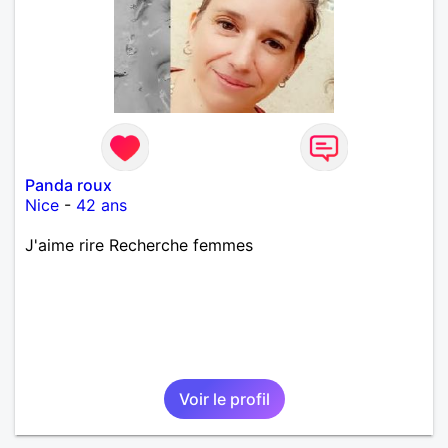
Panda roux
Nice
-
42 ans
J'aime rire Recherche femmes
Voir le profil