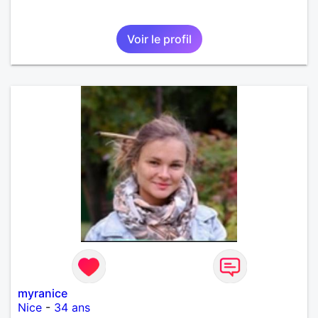
Voir le profil
myranice
Nice
-
34 ans