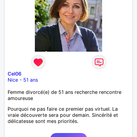
Cel06
Nice
-
51 ans
Femme divorcé(e) de 51 ans recherche rencontre
amoureuse
Pourquoi ne pas faire ce premier pas virtuel. La
vraie découverte sera pour demain. Sincérité et
délicatesse sont mes priorités.