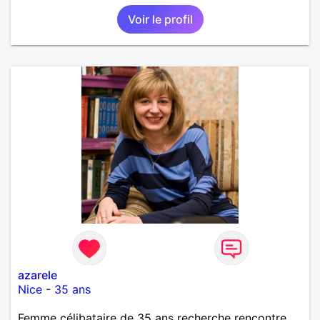
Voir le profil
azarele
Nice
-
35 ans
Femme célibataire de 35 ans recherche rencontre