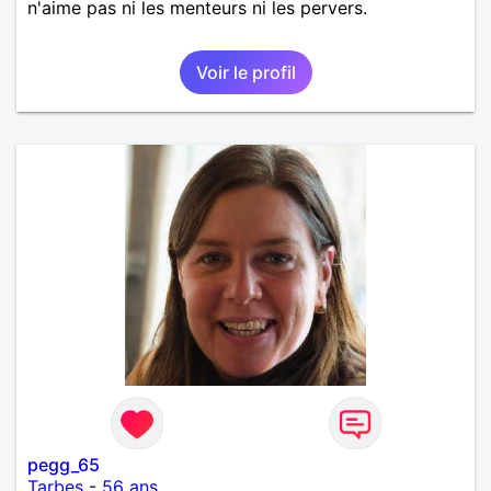
n'aime pas ni les menteurs ni les pervers.
Voir le profil
pegg_65
Tarbes
-
56 ans