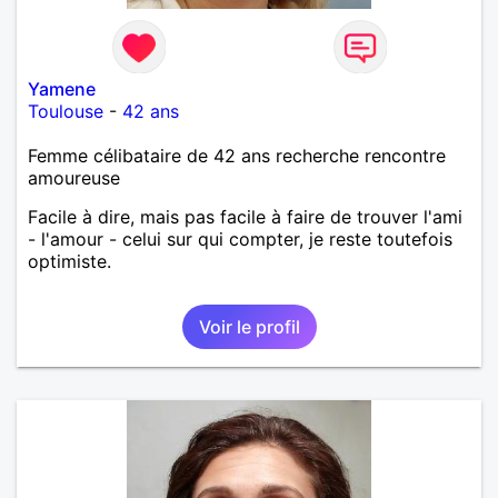
Yamene
Toulouse
-
42 ans
Femme célibataire de 42 ans recherche rencontre
amoureuse
Facile à dire, mais pas facile à faire de trouver l'ami
- l'amour - celui sur qui compter, je reste toutefois
optimiste.
Voir le profil