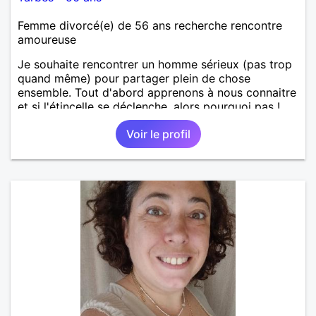
Femme divorcé(e) de 56 ans recherche rencontre
amoureuse
Je souhaite rencontrer un homme sérieux (pas trop
quand même) pour partager plein de chose
ensemble. Tout d'abord apprenons à nous connaitre
et si l'étincelle se déclenche, alors pourquoi pas !
Voir le profil