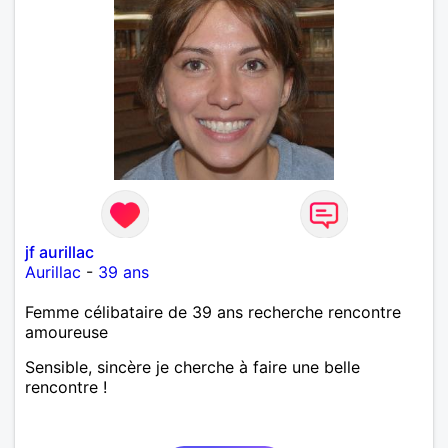
jf aurillac
Aurillac
-
39 ans
Femme célibataire de 39 ans recherche rencontre
amoureuse
Sensible, sincère je cherche à faire une belle
rencontre !