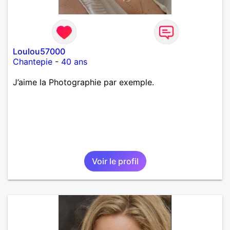
Loulou57000
Chantepie
-
40 ans
J’aime la Photographie par exemple.
Voir le profil