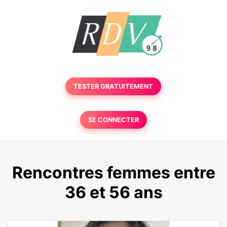
TESTER GRATUITEMENT
SE CONNECTER
Rencontres femmes entre
36 et 56 ans