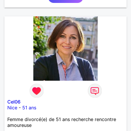
Cel06
Nice
-
51 ans
Femme divorcé(e) de 51 ans recherche rencontre
amoureuse