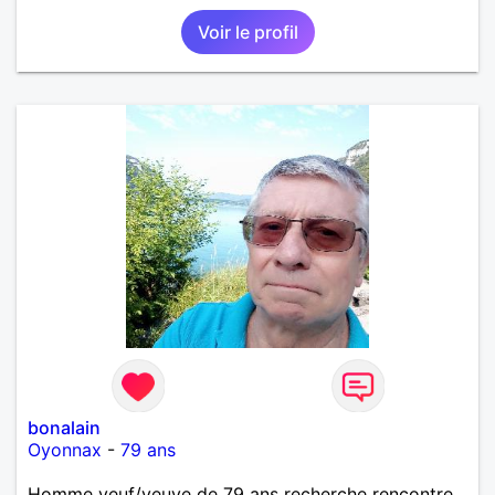
Voir le profil
bonalain
Oyonnax
-
79 ans
Homme veuf/veuve de 79 ans recherche rencontre