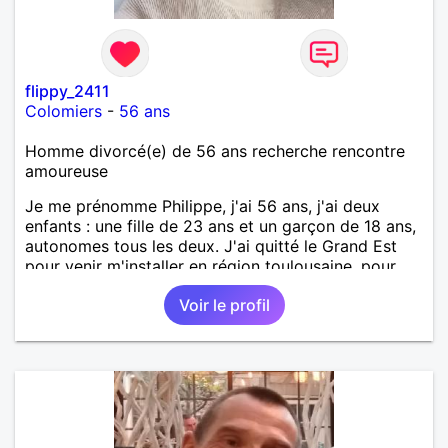
flippy_2411
Colomiers
-
56 ans
Homme divorcé(e) de 56 ans recherche rencontre
amoureuse
Je me prénomme Philippe, j'ai 56 ans, j'ai deux
enfants : une fille de 23 ans et un garçon de 18 ans,
autonomes tous les deux. J'ai quitté le Grand Est
pour venir m'installer en région toulousaine, pour
des raisons professionnelles et personnelle. Séparé,
Voir le profil
je souhaite refaire ma vie amoureuse avec une
personne ayant de belles valeurs. Sincérité,
bienveillance, respect et ouverture d'esprit sont, à
mes yeux, les fondements d'une relation
authentique pour durer sur le long terme. Si vous
vous reconnaissez dans ces quelques mots, je vous
attends...