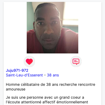
Juju971-972
Saint-Leu-d'Esserent
-
38 ans
Homme célibataire de 38 ans recherche rencontre
amoureuse
Je suis une personne avec un grand coeur a
l'écoute attentionné affectif émotionnellement