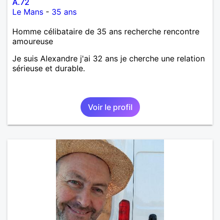
A.72
Le Mans
-
35 ans
Homme célibataire de 35 ans recherche rencontre
amoureuse
Je suis Alexandre j'ai 32 ans je cherche une relation
sérieuse et durable.
Voir le profil