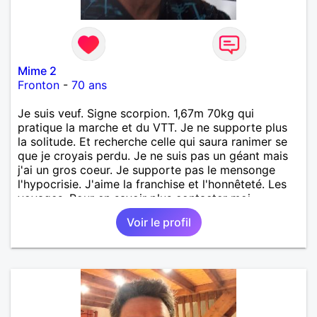
Mime 2
Fronton
-
70 ans
Je suis veuf. Signe scorpion. 1,67m 70kg qui
pratique la marche et du VTT. Je ne supporte plus
la solitude. Et recherche celle qui saura ranimer se
que je croyais perdu. Je ne suis pas un géant mais
j'ai un gros coeur. Je supporte pas le mensonge
l'hypocrisie. J'aime la franchise et l'honnêteté. Les
voyages. Pour en savoir plus contacter moi.
Voir le profil