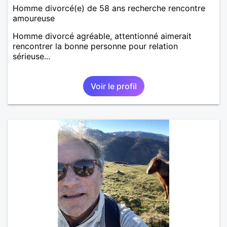
Homme divorcé(e) de 58 ans recherche rencontre
amoureuse
Homme divorcé agréable, attentionné aimerait
rencontrer la bonne personne pour relation
sérieuse...
Voir le profil