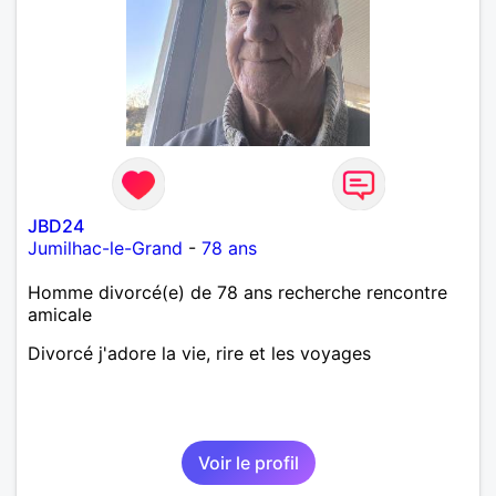
JBD24
Jumilhac-le-Grand
-
78 ans
Homme divorcé(e) de 78 ans recherche rencontre
amicale
Divorcé j'adore la vie, rire et les voyages
Voir le profil