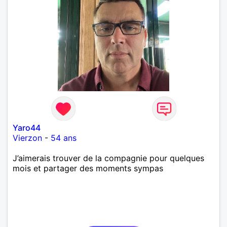
Yaro44
Vierzon
-
54 ans
J’aimerais trouver de la compagnie pour quelques
mois et partager des moments sympas