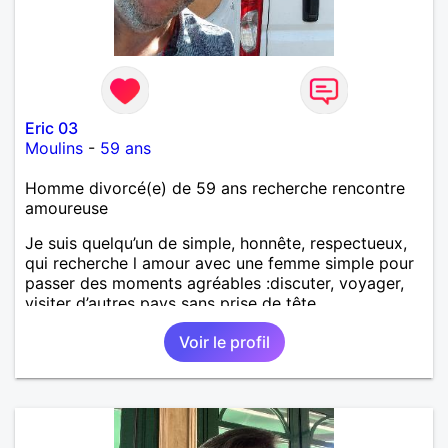
Eric 03
Moulins
-
59 ans
Homme divorcé(e) de 59 ans recherche rencontre
amoureuse
Je suis quelqu’un de simple, honnête, respectueux,
qui recherche l amour avec une femme simple pour
passer des moments agréables :discuter, voyager,
visiter d’autres pays sans prise de tête.
Voir le profil