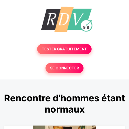
TESTER GRATUITEMENT
SE CONNECTER
Rencontre d'hommes étant
normaux