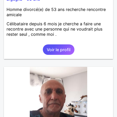
Homme divorcé(e) de 53 ans recherche rencontre
amicale
Célibataire depuis 6 mois je cherche a faire une
recontre avec une personne qui ne voudrait plus
rester seul , comme moi .
Voir le profil